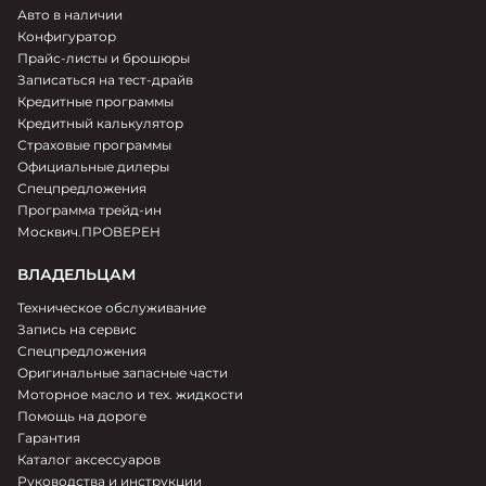
Авто в наличии
Конфигуратор
Связаться с дилером
Прайс-листы и брошюры
Записаться на тест-драйв
Кредитные программы
Кредитный калькулятор
ТРИНИТИ МОТОРС
Страховые программы
ООО «Авентин-Ауто»
Официальные дилеры
Спецпредложения
Адрес:
Программа трейд-ин
Белгород
,
пр-кт Богдана Хмельницкого, д.205Б
Москвич.ПРОВЕРЕН
Телефон
8 (4722) 35-76-76
ВЛАДЕЛЬЦАМ
Сайт
Техническое обслуживание
moskvich-trinity.ru/
Запись на сервис
Спецпредложения
Оригинальные запасные части
Связаться с дилером
Моторное масло и тех. жидкости
Помощь на дороге
Гарантия
Каталог аксессуаров
КАН АВТО
Руководства и инструкции