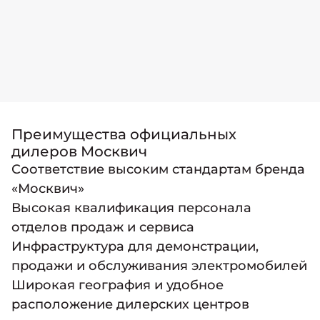
Адрес:
Минеральные Воды
,
Р-217 Кавказ, 347-й километр, 1
Телефон
+7 (8652) 21-41-58
График работы:
с 9:00 до 20:00
Связаться с дилером
Преимущества официальных
дилеров Москвич
Соответствие высоким стандартам бренда
«Москвич»
РОЛЬФ Химки
Высокая квалификация персонала
АО «Рольф»
отделов продаж и сервиса
Адрес:
Инфраструктура для демонстрации,
Химки
,
Ленинградское ш., вл.21, с.1
продажи и обслуживания электромобилей
Метро:
Ховрино
Планерная
Широкая география и удобное
Телефон
расположение дилерских центров
8 (495) 141-05-16