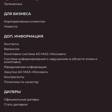
ООО «КАН АВТО-18»
Телематика
Адрес:
ДЛЯ БИЗНЕСА
Казань
,
ул. Восстания, д. 131
Корпоративным клиентам
Метро:
Новости
Яшьлек
Телефон
ДОП. ИНФОРМАЦИЯ
8 (843) 210-45-07
Контакты
График работы:
9:00-21:00
Вакансии
Комплаенс система АО МАЗ «Москвич»
Система информирования о нарушениях в области этики и
комплаенс
Связаться с дилером
Юридическая информация
Закупки АО МАЗ «Москвич»
Контрагенты
Политика по качеству
АЛЬЯНСМОТОРС
ДИЛЕРЫ
ООО «АЛЬЯНСМОТОРС»
Официальные дилеры
Адрес:
Стать дилером
Сургут
,
Югорский тракт 7/7