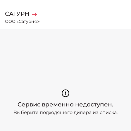
САТУРН
ООО «Сатурн-2»
Адрес:
Челябинск
,
улица Молодогвардейцев, 2
Телефон
+7 (351) 778 88 00
Сайт
moskvich-saturn2.ru
График работы:
9:00-20:00
Связаться с дилером
Сервис временно недоступен.
Выберите подходящего дилера из списка.
Автопрестиж
ООО «Автопрестиж КМВ»