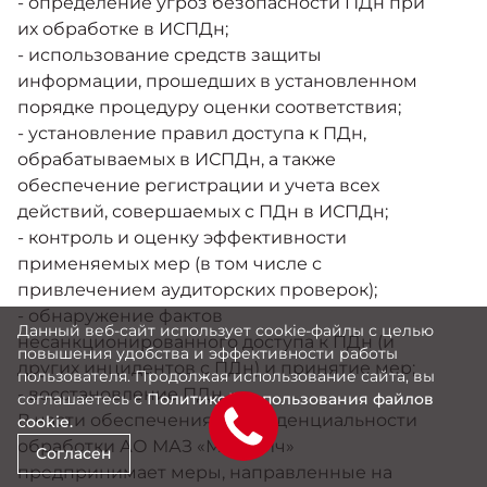
- определение угроз безопасности ПДн при
их обработке в ИСПДн;
- использование средств защиты
информации, прошедших в установленном
порядке процедуру оценки соответствия;
- установление правил доступа к ПДн,
обрабатываемых в ИСПДн, а также
обеспечение регистрации и учета всех
действий, совершаемых с ПДн в ИСПДн;
- контроль и оценку эффективности
применяемых мер (в том числе с
привлечением аудиторских проверок);
- обнаружение фактов
Данный веб-сайт использует cookie-файлы с целью
несанкционированного доступа к ПДн (и
повышения удобства и эффективности работы
других инцидентов с ПДн) и принятие мер;
пользователя. Продолжая использование сайта, вы
- восстановление ПДн.
соглашаетесь с
Политикой использования файлов
В части обеспечения конфиденциальности
cookie.
обработки АО МАЗ «Москвич»
Согласен
предпринимает меры, направленные на