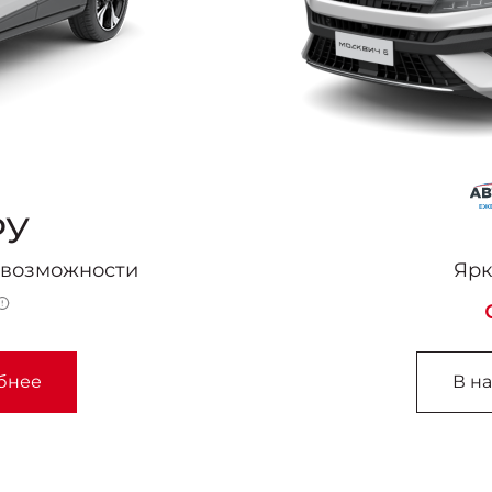
РУ
 возможности
Ярк
бнее
В н