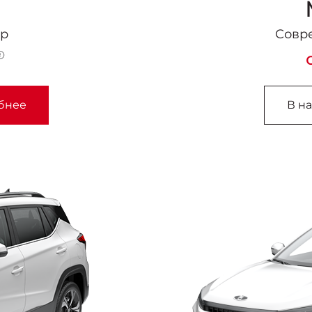
3
ер
Совр
бнее
В н