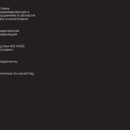
стема
формирования о
рушениях в области
ики и комплаенс
идическая
формация
купки АО МАЗ
осквич»
нтрагенты
литика по качеству