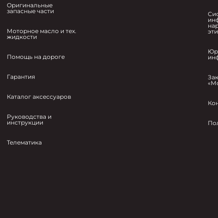
Оригинальные
запасные части
Си
ин
на
Моторное масло и тех.
эт
жидкости
Юр
Помощь на дороге
ин
Гарантия
За
«М
Каталог аксессуаров
Ко
Руководства и
инструкции
По
Телематика