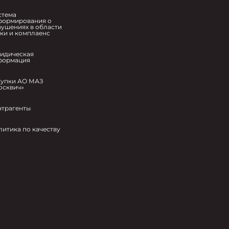
стема
формирования о
рушениях в области
ики и комплаенс
идическая
формация
купки АО МАЗ
осквич»
нтрагенты
литика по качеству