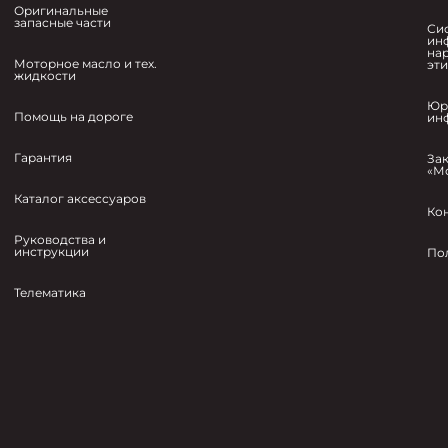
Оригинальные
запасные части
Си
ин
на
Моторное масло и тех.
эт
жидкости
Юр
Помощь на дороге
ин
Гарантия
За
«М
Каталог аксессуаров
Ко
Руководства и
инструкции
По
Телематика