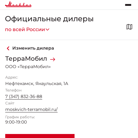
Официальные дилеры
по всей России
Изменить дилера
ТерраМобил
ООО «ТерраМобил»
Адрес:
Нефтекамск
,
Янаульская, 1А
Телефон
7 (347) 832-36-88
Сайт
moskvich-terramobil.ru/
График работы:
9:00-19:00