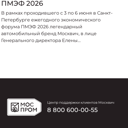
ПМЭФ 2026
п
ю
В рамках проходившего с 3 по 6 июня в Санкт-
К
Р
Петербурге ежегодного экономического
д
форума ПМЭФ 2026 легендарный
п
автомобильный бренд Москвич, в лице
ю
Генерального директора Елены
л
Александровны Фроловой, подписал ряд
п
важных соглашений о сотрудничестве с
ф
субъектами Российской Федерации, а также
рядом компаний и институтов.
Центр поддержки клиентов Москвич
8 800 600-00-55