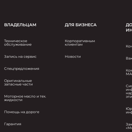
ВЛАДЕЛЬЦАМ
ДЛЯ БИЗНЕСА
ДО
И
Техническое
Корпоративным
обслуживание
клиентам
Ко
Запись на сервис
Новости
Ва
Спецпредложения
Ко
МА
Оригинальные
запасные части
Си
ин
на
Моторное масло и тех.
эт
жидкости
Юр
Помощь на дороге
ин
Гарантия
За
«М