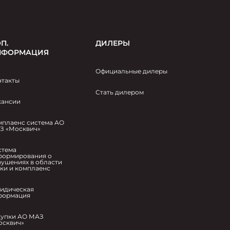
П.
ДИЛЕРЫ
НФОРМАЦИЯ
Официальные дилеры
нтакты
Стать дилером
кансии
мплаенс система АО
З «Москвич»
стема
формирования о
рушениях в области
ики и комплаенс
идическая
формация
купки АО МАЗ
осквич»