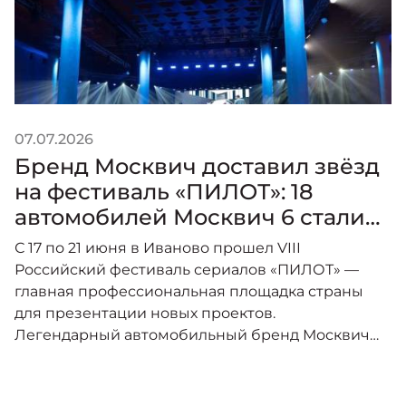
07.07.2026
0
Бренд Москвич доставил звёзд
на фестиваль «ПИЛОТ»: 18
автомобилей Москвич 6 стали
главным транспортом события
С 17 по 21 июня в Иваново прошел VIII
В
Российский фестиваль сериалов «ПИЛОТ» —
П
главная профессиональная площадка страны
ф
для презентации новых проектов.
а
Легендарный автомобильный бренд Москвич
Г
выступил официальным транспортным
Ф
партнером мероприятия
с
Ф