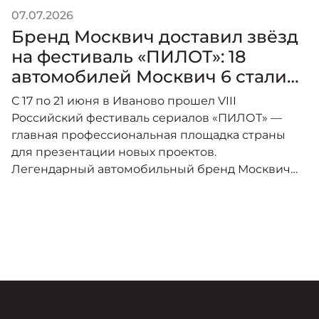
07.07.2026
0
Бренд Москвич доставил звёзд
на фестиваль «ПИЛОТ»: 18
автомобилей Москвич 6 стали
главным транспортом события
С 17 по 21 июня в Иваново прошел VIII
В
Российский фестиваль сериалов «ПИЛОТ» —
П
главная профессиональная площадка страны
ф
для презентации новых проектов.
а
Легендарный автомобильный бренд Москвич
Г
выступил официальным транспортным
Ф
партнером мероприятия
с
Ф
и