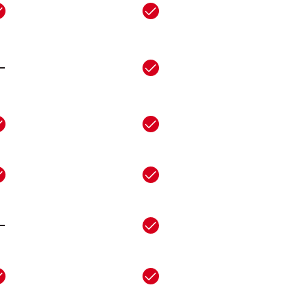
-
-
-
-
-
-