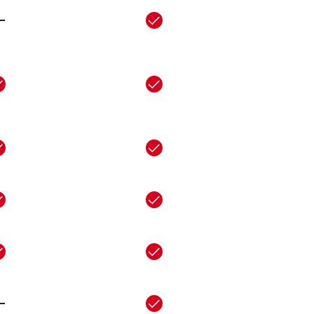
-
-
-
-
-
-