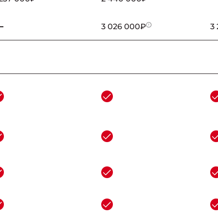
3 026 000₽
3
_
_