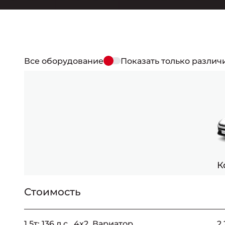
Все оборудование
Показать только различ
-
К
Стоимость
_
1,5т: 136 л.с., 4x2, Вариатор
2