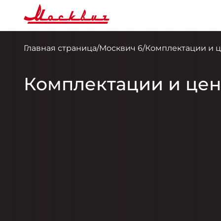
Все оборудование
Все оборудование
Показать только различ
Показать только различ
-
-
К
К
Главная страница
/
Москвич 6
/
Комплектации и 
Комплектации и цен