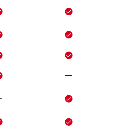
-
-
-
-
-
-