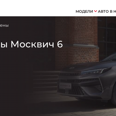
ия
ия
МОДЕЛИ
АВТО В 
омфорт
омфорт
Бизнес
Бизнес
Б
Б
цены
ы Москвич 6