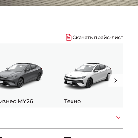
Скачать прайс-лист
-
изнес MY26
Техно
Т
_
_
-
-