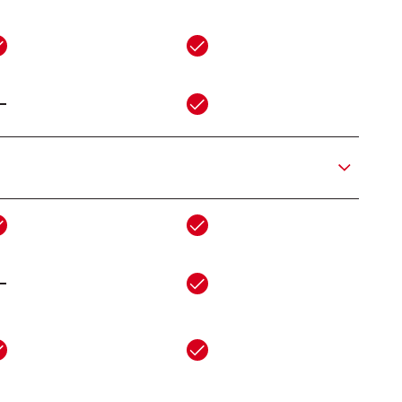
-
-
_
_
-
-
-
-