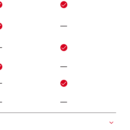
-
-
-
-
-
-
_
_
-