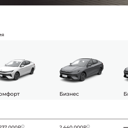
ия
омфорт
Бизнес
Б
_
_
 237 000₽
2 440 000₽