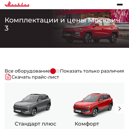
Все оборудование
Все оборудование
Показать только различия
Показать только различия
Скачать прайс-лист
Скачать прайс-лист
Комплектации и цены Москвич
3
Стандарт плюс Телематика
Стандарт плюс Телематика
Комфорт Телемати
Комфорт Телемати
-
-
Все оборудование
Показать только различия
Скачать прайс-лист
-
Стандарт плюс
Комфорт