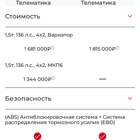
Телематика
Телематика
Стоимость
_
_
-
_
1,5т: 136 л.с., 4x2, Вариатор
-
1 681 000₽
1 815 000₽
1,5т: 136 л.с., 4x2, МКП6
-
1 344 000₽
Безопасность
_
_
-
_
(ABS) Aнтиблокировочная система + Система
распределения тормозного усилия (EBD)
-