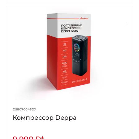
D98070045DJ
Компрессор Deppa