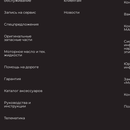
обслуживание
клиентам
Ко
Запись на сервис
Новости
Ва
Спецпредложения
Ко
МА
Оригинальные
запасные части
Си
ин
на
Моторное масло и тех.
эт
жидкости
Юр
Помощь на дороге
ин
Гарантия
За
«М
Каталог аксессуаров
Ко
Руководства и
инструкции
По
Телематика