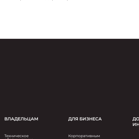
Александровны Фроловой, подписал ряд
важных соглашений о сотрудничестве с
субъектами Российской Федерации, а также
рядом компаний и институтов.
ВЛАДЕЛЬЦАМ
ДЛЯ БИЗНЕСА
ДО
И
Техническое
Корпоративным