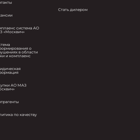
нтакты
Стать дилером
кансии
мплаенс система АО
З «Москвич»
стема
формирования о
рушениях в области
ики и комплаенс
идическая
формация
купки АО МАЗ
осквич»
нтрагенты
литика по качеству