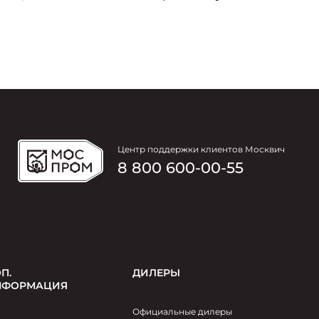
практики управления юридической
Д
функцией.
м
ра
ма
в
Центр поддержки клиентов Москвич
8 800 600-00-55
П.
ДИЛЕРЫ
НФОРМАЦИЯ
Официальные дилеры