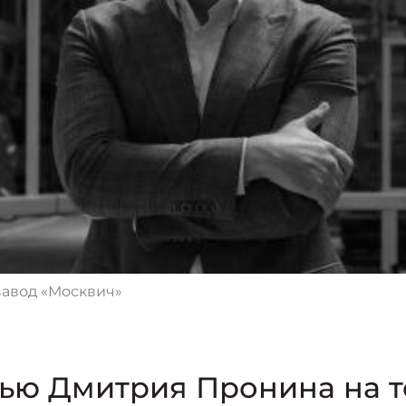
авод «Москвич»
ью Дмитрия Пронина на т