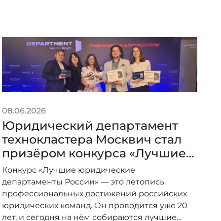
08.06.2026
25
Юридический департамент
Б
технокластера Москвич стал
с
призёром конкурса «Лучшие
п
юридические департаменты
З
Конкурс «Лучшие юридические
Л
России»
департаменты России» — это летопись
в
профессиональных достижений российских
о
юридических команд. Он проводится уже 20
о
лет, и сегодня на нём собираются лучшие
п